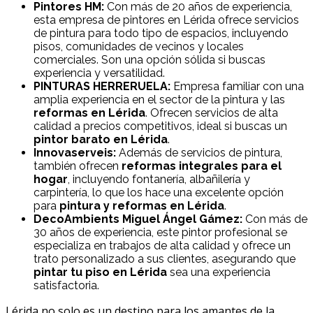
Pintores HM:
Con más de 20 años de experiencia,
esta empresa de pintores en Lérida ofrece servicios
de pintura para todo tipo de espacios, incluyendo
pisos, comunidades de vecinos y locales
comerciales. Son una opción sólida si buscas
experiencia y versatilidad.
PINTURAS HERRERUELA:
Empresa familiar con una
amplia experiencia en el sector de la pintura y las
reformas en Lérida
. Ofrecen servicios de alta
calidad a precios competitivos, ideal si buscas un
pintor barato en Lérida
.
Innovaserveis:
Además de servicios de pintura,
también ofrecen
reformas integrales para el
hogar
, incluyendo fontanería, albañilería y
carpintería, lo que los hace una excelente opción
para
pintura y reformas en Lérida
.
DecoAmbients Miguel Ángel Gámez:
Con más de
30 años de experiencia, este pintor profesional se
especializa en trabajos de alta calidad y ofrece un
trato personalizado a sus clientes, asegurando que
pintar tu piso en Lérida
sea una experiencia
satisfactoria.
Lérida no solo es un destino para los amantes de la