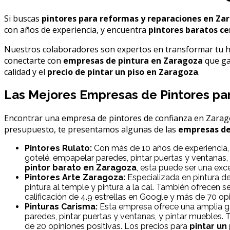
Si buscas
pintores para reformas y reparaciones en Za
con años de experiencia, y encuentra
pintores baratos ce
Nuestros colaboradores son expertos en transformar tu h
conectarte con
empresas de pintura en Zaragoza
que gar
calidad y el
precio de pintar un piso en Zaragoza
.
Las Mejores Empresas de Pintores pa
Encontrar una empresa de pintores de confianza en Zaragoz
presupuesto, te presentamos algunas de las
empresas de
Pintores Rulato:
Con más de 10 años de experiencia, 
gotelé, empapelar paredes, pintar puertas y ventanas, 
pintor barato en Zaragoza
, esta puede ser una exc
Pintores Arte Zaragoza:
Especializada en pintura d
pintura al temple y pintura a la cal. También ofrecen s
calificación de 4.9 estrellas en Google y más de 70 opi
Pinturas Carisma:
Esta empresa ofrece una amplia gam
paredes, pintar puertas y ventanas, y pintar muebles. 
de 20 opiniones positivas. Los precios para
pintar un