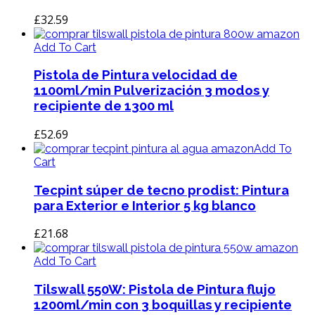
£
32.59
Add To Cart
Pistola de Pintura velocidad de
1100ml/min Pulverización 3 modos y
recipiente de 1300 ml
£
52.69
Add To
Cart
Tecpint súper de tecno prodist: Pintura
para Exterior e Interior 5 kg blanco
£
21.68
Add To Cart
Tilswall 550W: Pistola de Pintura flujo
1200ml/min con 3 boquillas y recipiente