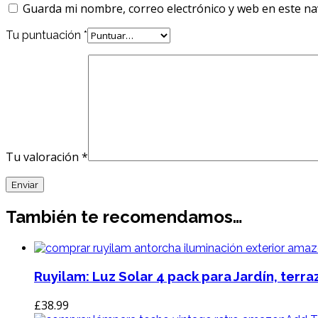
Guarda mi nombre, correo electrónico y web en este n
Tu puntuación
*
Tu valoración
*
También te recomendamos…
Ruyilam: Luz Solar 4 pack para Jardín, terr
£
38.99