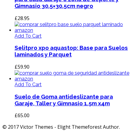
Gimnasio 30.5×30.5cm negro
£
28.95
Add To Cart
Selitpro xpo aquastop: Base para Suelos
laminados y Parquet
£
59.90
Add To Cart
Suelo de Goma antideslizante para
Garaje, Taller y Gimnasio 1.5m x4m
£
65.00
© 2017 Victor Themes - Elight Themeforest Author.